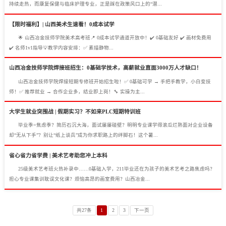
持续走热，而康复保健与临床护理专业，正是踩在政策风口上的“潜...
【限时福利】| 山西美术生速看！0成本试学
🌟 山西冶金技师学院美术高考班📍 0成本试学通道开放中！✔️ 0基础友好 ✔️ 画材免费用
✔️ 名师1v1指导💡教学内容安排：✅ 素描静物...
山西冶金技师学院焊接班招生：0基础学技术，高薪就业直面3000万人才缺口！
山西冶金技师学院焊接短期专修班开始招生啦！✅ 0基础可学 → 手把手教学，小白变技
师！✅ 推荐就业 → 合作企业多，结业即上岗！🔧 实操为主...
大学生就业突围战 | 假期实习？不如来PLC短期特训班
毕业季=焦虑季？简历石沉大海，面试屡屡碰壁？明明专业课学得滚瓜烂熟面对企业设备
却“无从下手”？别让“纸上谈兵”成为你求职路上的绊脚石！这个暑...
省心省力省学费 | 美术艺考助您冲上本科
25级美术艺考班火热补录中……0基础入学，211毕业还在为孩子的美术艺考之路焦虑吗？
担心专业课集训耽误文化课？烦恼高昂的画室费用？山西冶金...
共27条
1
2
3
下一页