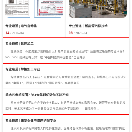
专业速递 | 电气自动化
专业速递｜新能源汽修技术
14
08
/ 2026-04
/ 2026-04
专业速递 | 数控加工
提到数控，你脑海里浮现的是什么？是单调重复的机械运转？还是晦涩难懂的专业术语？
NO！NO！抛掉固有认知！在 “中国制造向中国智造” 全面升级...
专业速递 | 焊接加工专业
焊铸梦想 技行天下前言：在智能制造与高端制造全面升级的当下，焊接早已不是传统认知
里的 “电焊工”，而是工业制造的 “钢铁裁缝”、高端装备的 ...
美术艺考想突围？这4大集训优势你不能不知
前言当无数学子站在升学的十字路口，纠结于常规高考的激烈竞争、迷茫于自身特长的发
挥时，美术艺考成为了一条兼具优势与温度的升学新路径——既能够依...
专业速递 | 康复保健与临床护理专业
健康所系康护相伴随着人口老龄化加剧、医养结合政策不断推进，健康领域的“刚需”岗位