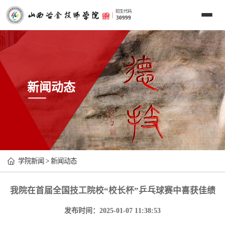
招生代码
30999
新闻动态
学院新闻
>
新闻动态
我院在首届全国技工院校“校长杯”乒乓球赛中喜获佳绩
发布时间：2025-01-07 11:38:53