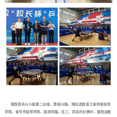
我院首先以小组第二出线，晋级16强。
随后连胜浙江省机电技师
学院、金华市技师学院，挺进四强。
在三、四名的比赛中，我院战胜