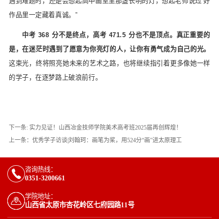
遇到难题时，还是会想起高中画室里那盏长明的灯，想起老师说过‘好
作品里一定藏着真诚。”
中考 368 分不是终点，高考 471.5 分也不是顶点。
真正重要的
是，在迷茫时遇到了愿意为你亮灯的人，让你有勇气成为自己的光。
这束光，终将照亮她未来的艺术之路，也将继续指引着更多像她一样
的学子，在逐梦路上破浪前行。
下一条:
实力见证！山西冶金技师学院美术高考班2025届再创辉煌！
上一条：
优秀学子访谈|刘翰珂：画笔为桨，用524分“画”进太原理工
咨询热线：
0351-3200661
学院地址：
山西省太原市杏花岭区七府园路11号