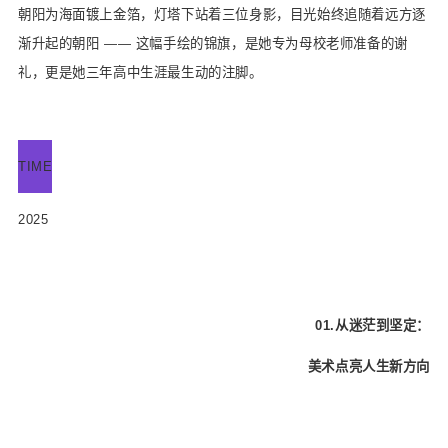
朝阳为海面镀上金箔，灯塔下站着三位身影，目光始终追随着远方逐
渐升起的朝阳 —— 这幅手绘的锦旗，是她专为母校老师准备的谢
礼，更是她三年高中生涯最生动的注脚。
TIME
2025
01.从迷茫到坚定：
美术点亮人生新方向