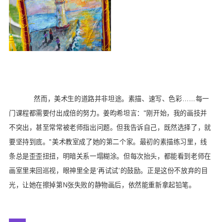
然而，美术生的道路并非坦途。素描、速写、色彩……每一
门课程都需要付出成倍的努力。姜昀希坦言："刚开始，我的画技并
不突出，甚至常常被老师指出问题。但我告诉自己，既然选择了，就
要坚持到底。"美术教室成了她的第二个家。最初的素描练习里，线
条总是歪歪扭扭，明暗关系一塌糊涂。但每次抬头，都能看到老师在
画室里来回巡视，眼神里全是‘再试试’的鼓励。正是这份不放弃的目
光，让她在擦掉第N张失败的静物画后，依然能重新拿起铅笔。