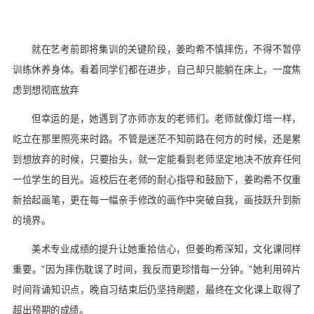
就在艺考前即将集训的关键阶段，姜昀希不慎摔伤，不得不暂停
训练休养身体。看着同学们都在进步，自己却只能躺在床上，一度焦
虑到想彻底放弃
但幸运的是，她遇到了亦师亦友的老师们。老师就像灯塔一样，
屹立在那里照亮来时路。不管是迷茫不知前路在何方的时候，还是累
到想放弃的时候，只要抬头，就一定能看到老师坚定地决不放弃任何
一位学生的目光。返校后在老师的耐心指导和鼓励下，姜昀希不仅重
新拾起画笔，更在每一幅亲手修改的画作中突破自我，画技跃升到新
的境界。
美术专业成绩的提升让她重拾信心，但姜昀希深知，文化课同样
重要。"因为摔伤耽误了时间，我反而更珍惜每一分钟。"她利用碎片
时间背诵知识点，晚自习结束后仍坚持刷题，最终在文化课上取得了
超出预期的成绩。